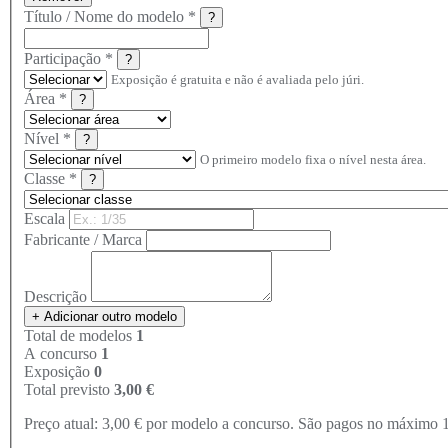
Título / Nome do modelo *
?
Participação *
?
Exposição é gratuita e não é avaliada pelo júri.
Área *
?
Nível *
?
O primeiro modelo fixa o nível nesta área.
Classe *
?
Escala
Fabricante / Marca
Descrição
+ Adicionar outro modelo
Total de modelos
1
A concurso
1
Exposição
0
Total previsto
3,00 €
Preço atual: 3,00 € por modelo a concurso. São pagos no máximo 10