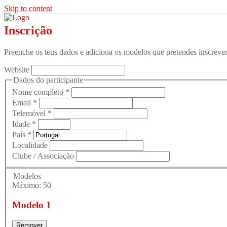
Skip to content
Inscrição
Preenche os teus dados e adiciona os modelos que pretendes inscrever
Website
Dados do participante
Nome completo *
Email *
Telemóvel *
Idade *
País *
Localidade
Clube / Associação
Modelos
Máximo: 50
Modelo
1
Remover