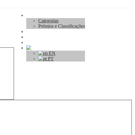
Concurso
Categorias
Prémios e Classificações
Regulamento
Inscrições
Contacto
PT
EN
PT