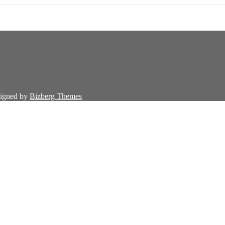
igned by
Bizberg Themes