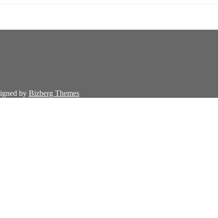
igned by
Bizberg Themes