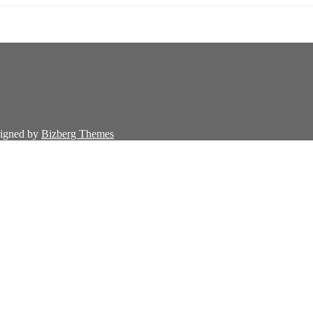
igned by
Bizberg Themes