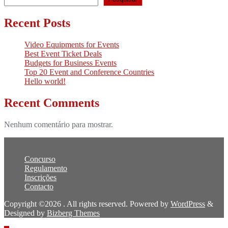
Recent Posts
Video Equipments for Events
Best Event Ticket Deals
Budgets for Business Events
Top 20 Event and Conference Countries
Hello world!
Recent Comments
Nenhum comentário para mostrar.
Concurso
Regulamento
Inscrições
Contacto
Copyright ©2026 . All rights reserved.
Powered by
WordPress
&
Designed by
Bizberg Themes