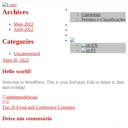
Skip
Concurso
to
Archives
Categorias
content
Prémios e Classificações
Maio 2022
Regulamento
Abril 2022
Inscrições
Contacto
Categories
PT
EN
PT
Uncategorized
Abril 20, 2022
Hello world!
Welcome to WordPress. This is your first post. Edit or delete it, then
start writing!
adminmodelscala
0
Navegação
Top 20 Event and Conference Countries
de
Deixe um comentário
artigos